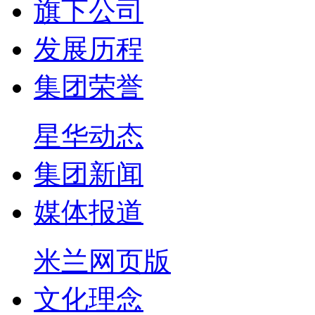
旗下公司
发展历程
集团荣誉
星华动态
集团新闻
媒体报道
米兰网页版
文化理念