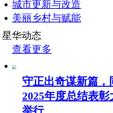
城市更新与改造
美丽乡村与赋能
星华动态
查看更多
守正出奇谋新篇，同
2025年度总结表彰
举行