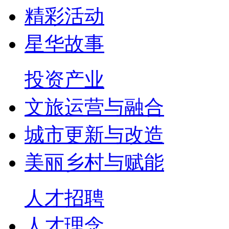
精彩活动
星华故事
投资产业
文旅运营与融合
城市更新与改造
美丽乡村与赋能
人才招聘
人才理念