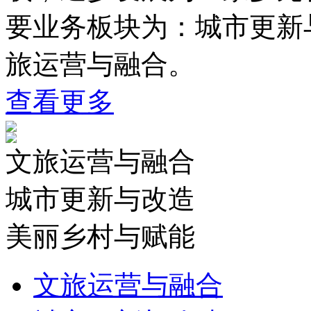
要业务板块为：城市更新
旅运营与融合。
查看更多
文旅运营与融合
城市更新与改造
美丽乡村与赋能
文旅运营与融合