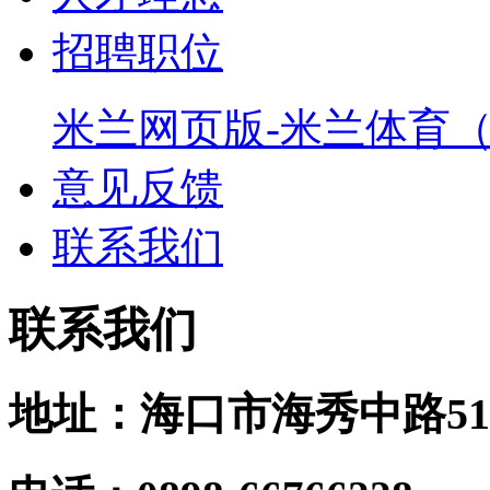
招聘职位
米兰网页版-米兰体育
意见反馈
联系我们
联系我们
地址：海口市海秀中路51