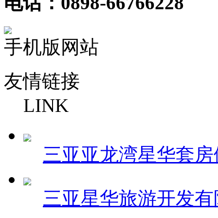
电话：0898-66766228
手机版网站
友情链接
LINK
三亚亚龙湾星华套房
三亚星华旅游开发有