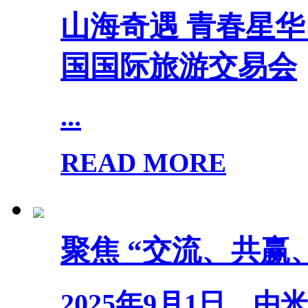
山海奇遇 青春星华 |
国国际旅游交易会
...
READ MORE
聚焦 “交流、共赢
2025年9月1日，